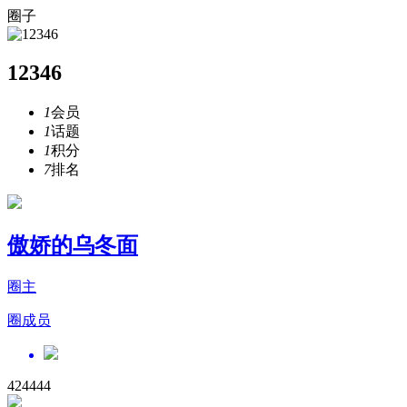
圈子
12346
1
会员
1
话题
1
积分
7
排名
傲娇的乌冬面
圈主
圈成员
424444